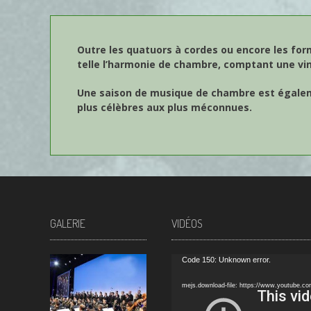
Outre les quatuors à cordes ou encore les for
telle l’harmonie de chambre, comptant une vin
Une saison de musique de chambre est égaleme
plus célèbres aux plus méconnues.
GALERIE
VIDÉOS
Video
Code 150: Unknown error.
Player
mejs.download-file: https://www.youtube