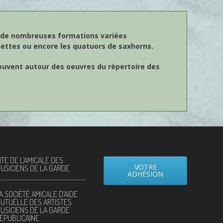
en de nombreuses formations variées
nettes ou encore les quatuors de saxhorns.
ouvent autour des oeuvres du répertoire des
ITE DE L’AMICALE DES
VOTRE
USICIENS DE LA GARDE
ADHÉSION
A SOCIÉTÉ AMICALE D’AIDE
UTUELLE DES ARTISTES
USICIENS DE LA GARDE
ÉPUBLICAINE