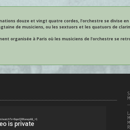
mations douze et vingt quatre cordes, l’orchestre se divise 
gtaine de musiciens, ou les sextuors et les quatuors de clari
nt organisée à Paris où les musiciens de l’orchestre se retr
S
M
L
M
.com/watch?v=6qerQ0Kwwp4&_=1
M
R