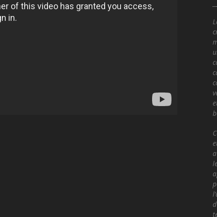
c
m
u
c
c
c
v
e
b
C
e
a
l
a
p
l
d
t