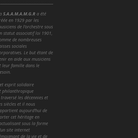
La
S.A.A.M.A.M.G.R
a été
réée en 1929 par les
usiciens de l’
orchestre sous
n statut associatif loi 1901,
omme de nombreuses
aisses sociales
orporatives. Le but étant de
enir en aide aux musiciens
t leur famille dans le
esoin.
et esprit solidaire
t
philanthropique
 traversé les décennies et
es siècles et il nous
ppartient aujourd’hui de
orter cet héritage en
’actualisant sous la forme
’un site internet
émoignant de la vie et de